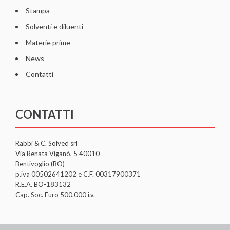
Stampa
Solventi e diluenti
Materie prime
News
Contatti
CONTATTI
Rabbi & C. Solved srl
Via Renata Viganò, 5 40010
Bentivoglio (BO)
p.iva 00502641202 e C.F. 00317900371
R.E.A. BO-183132
Cap. Soc. Euro 500.000 i.v.