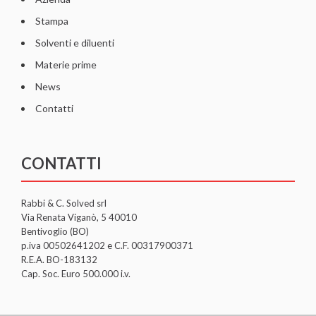
Stampa
Solventi e diluenti
Materie prime
News
Contatti
CONTATTI
Rabbi & C. Solved srl
Via Renata Viganò, 5 40010
Bentivoglio (BO)
p.iva 00502641202 e C.F. 00317900371
R.E.A. BO-183132
Cap. Soc. Euro 500.000 i.v.