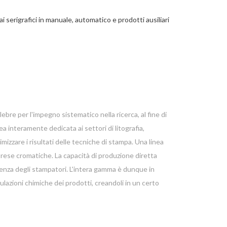
ai serigrafici in manuale, automatico e prodotti ausiliari
bre per l'impegno sistematico nella ricerca, al fine di
a interamente dedicata ai settori di litografia,
imizzare i risultati delle tecniche di stampa. Una linea
le rese cromatiche.
La capacità di produzione diretta
enza degli stampatori. L'intera gamma è dunque in
mulazioni chimiche dei prodotti, creandoli in un certo