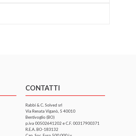
CONTATTI
Rabbi & C. Solved srl
Via Renata Viganò, 5 40010
Bentivoglio (BO)
p.iva 00502641202 e C.F. 00317900371
R.E.A. BO-183132
Cap. Soc. Euro 500.000 i.v.